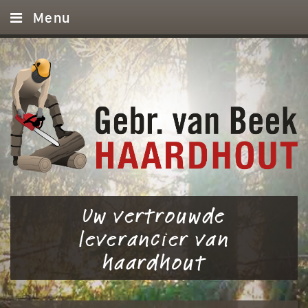
Menu
Leeg!
Home
Haardhout
Diensten
Referenties
Contact
Uw vertrouwde
leverancier van
haardhout