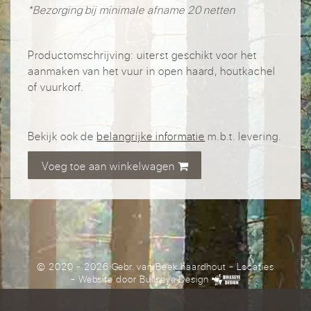
*Bezorging bij minimale afname 20 netten
Productomschrijving: uiterst geschikt voor het
aanmaken van het vuur in open haard, houtkachel
of vuurkorf.
Bekijk ook de
belangrijke informatie
m.b.t. levering.
Voeg toe aan winkelwagen
© 2020 - 2026 Gebr. van Beek haardhout
-
Locaties
- Website door
Bullseye Design