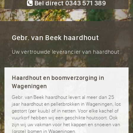
Bel direct 0343 571 389
Gebr. van Beek haardhout
Uw vertrouwde leverancier van haardhout
Haardhout en boomverzorging in
Wageningen
Gebr. van Beek haardhout levert al meer dan 25
jaar haardhout en pelletbrokken in Wageningen, los
gestort (per kuub) of in netten. Voor elke kachel of
vuurkorf hebben wij een geschikte houtsoort. Ook
zijn wij uw vakman voor het kappen en snoeien van
(grote) bomen in Wageningen.