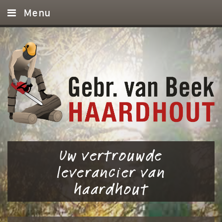
Menu
Leeg!
Home
Haardhout
Diensten
Referenties
Contact
Uw vertrouwde
leverancier van
haardhout