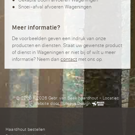
Snoei-afval afvoeren Wageningen
Meer informatie?
De voorbeelden geven een indruk van onze
producten en diensten. Staat uw gewenste product
of dienst in Wageningen er niet bij of wilt u meer
informatie? Neem dan
contact
met ons op.
© 2020 - 2026 Gebr. van Beek haardhout
-
Locaties
- Website door
Bullseye Design
Haardhout bestellen