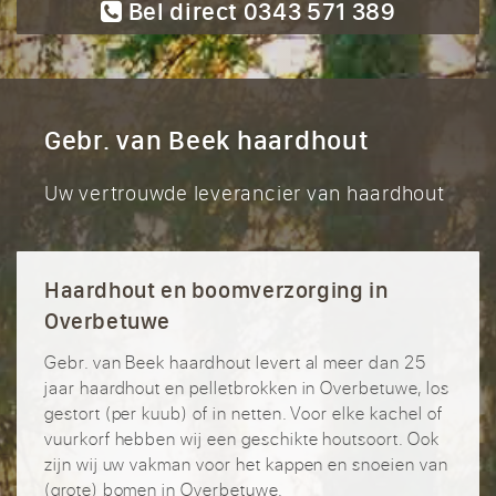
Bel direct 0343 571 389
Gebr. van Beek haardhout
Uw vertrouwde leverancier van haardhout
Haardhout en boomverzorging in
Overbetuwe
Gebr. van Beek haardhout levert al meer dan 25
jaar haardhout en pelletbrokken in Overbetuwe, los
gestort (per kuub) of in netten. Voor elke kachel of
vuurkorf hebben wij een geschikte houtsoort. Ook
zijn wij uw vakman voor het kappen en snoeien van
(grote) bomen in Overbetuwe.