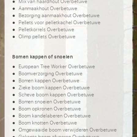
Mix van haardhout Overbetuwe
Aanmaakhout Overbetuwe
Bezorging aanmaakhout Overbetuwe
Pellets voor pelletkachel Overbetuwe
Pelletkorrels Overbetuwe
Olimp pellets Overbetuwe
Bomen kappen of snoeien
European Tree Worker Overbetuwe
Boomverzorging Overbetuwe
Bomen kappen Overbetuwe
Zieke boom kappen Overbetuwe
Scheve boom kappen Overbetuwe
Bomen snoeien Overbetuwe
Boom opkronen Overbetuwe
Boom kandelaberen Overbetuwe
Boom knotten Overbetuwe
Omgewaaide boom verwijderen Overbetuwe
Gekapte boom afvoeren Overbetuwe