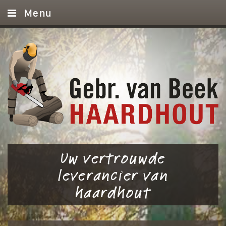
Menu
Leeg!
Home
Haardhout
Diensten
Referenties
Contact
Uw vertrouwde
leverancier van
haardhout