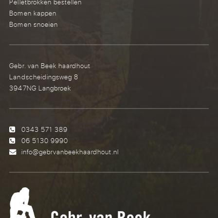
Pelletbrokken bestellen
Bomen kappen
Bomen snoeien
Gebr. van Beek haardhout
Landscheidingsweg 8
3947NG Langbroek
0343 571 389
06 5130 9990
info@gebrvanbeekhaardhout.nl